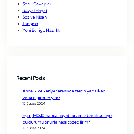
Soru-Cevaplar
Sosyal Hayat
Söz ve Nişan
Tanışma
Yeni Evliliğe Hazırlık
Recent Posts
Annelik ve kariyer arasında tercih yaparken
vebale girer miyim?
12 Şubat 2024
Eşim, Müslümanca hayat tarzımı abartılı buluyor,
bu durumu onunla nasıl çözebilirim?
12 Şubat 2024