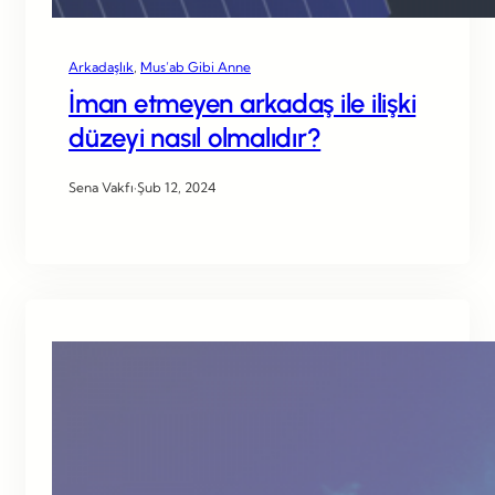
Arkadaşlık
, 
Mus’ab Gibi Anne
İman etmeyen arkadaş ile ilişki
düzeyi nasıl olmalıdır?
Sena Vakfı
·
Şub 12, 2024