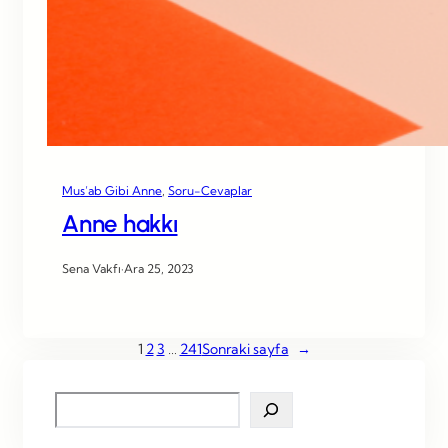
Mus’ab Gibi Anne
, 
Soru-Cevaplar
Anne hakkı
Sena Vakfı
·
Ara 25, 2023
1
2
3
…
241
Sonraki sayfa
→
S
e
a