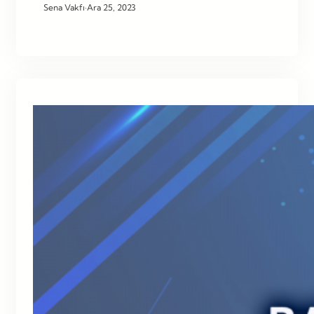
Sena Vakfı
·
Ara 25, 2023