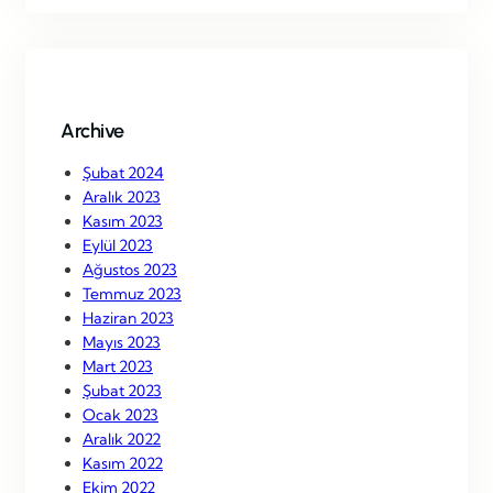
r
c
h
Archive
Şubat 2024
Aralık 2023
Kasım 2023
Eylül 2023
Ağustos 2023
Temmuz 2023
Haziran 2023
Mayıs 2023
Mart 2023
Şubat 2023
Ocak 2023
Aralık 2022
Kasım 2022
Ekim 2022