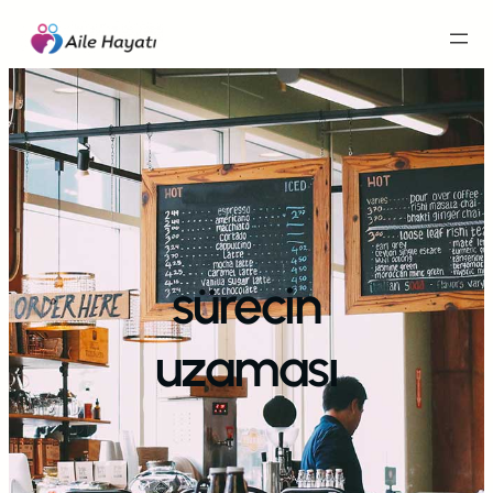
İçeriğe
geç
sürecin
uzaması