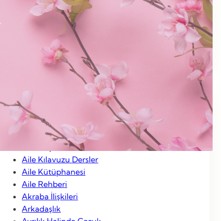
Ocak 2013
Aralık 2012
Kasım 2012
Ocak 2012
Categories
Aile Hayatı
Aile Kılavuzu Dersler
Aile Kütüphanesi
Aile Rehberi
Akraba İlişkileri
Arkadaşlık
Ayrılık Halinde Çocuk