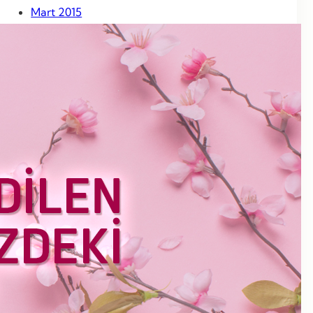
Mart 2015
Şubat 2015
Ocak 2015
Aralık 2014
Kasım 2014
Ekim 2014
Eylül 2014
Ağustos 2014
Temmuz 2014
Haziran 2014
Mayıs 2014
Nisan 2014
Mart 2014
Haziran 2013
Mayıs 2013
Nisan 2013
Mart 2013
Şubat 2013