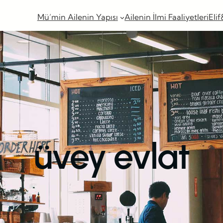
Mü’min Ailenin Yapısı
Ailenin İlmi Faaliyetleri
Elif
üvey evlat