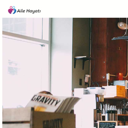
İçeriğe
geç