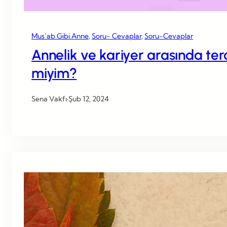
Mus’ab Gibi Anne
, 
Soru- Cevaplar
, 
Soru-Cevaplar
Annelik ve kariyer arasında te
miyim?
Sena Vakfı
·
Şub 12, 2024