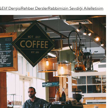
&Elif Dergisi
Rehber Dersler
Rabbimizin Sevdiği Aile
İletişim