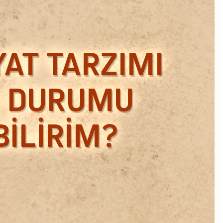
Ekim 2018
Eylül 2018
Mart 2018
Şubat 2018
Ocak 2018
Aralık 2017
Kasım 2017
Ekim 2017
Eylül 2017
Ağustos 2017
Temmuz 2017
Haziran 2017
Mayıs 2017
Nisan 2017
Ocak 2017
Aralık 2016
Kasım 2016
Ekim 2016