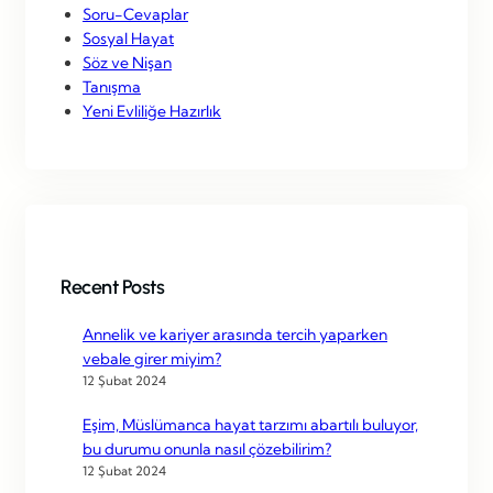
Soru-Cevaplar
Sosyal Hayat
Söz ve Nişan
Tanışma
Yeni Evliliğe Hazırlık
Recent Posts
Annelik ve kariyer arasında tercih yaparken
vebale girer miyim?
12 Şubat 2024
Eşim, Müslümanca hayat tarzımı abartılı buluyor,
bu durumu onunla nasıl çözebilirim?
12 Şubat 2024