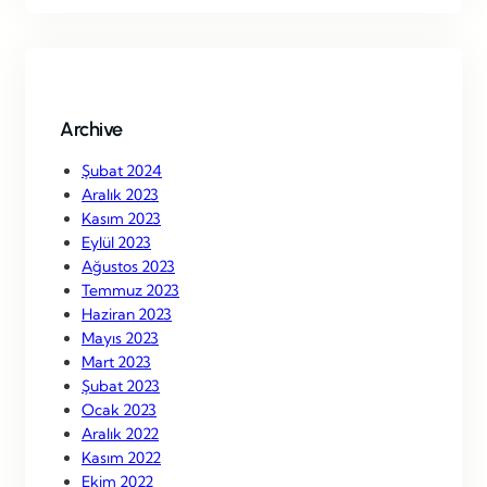
r
c
h
Archive
Şubat 2024
Aralık 2023
Kasım 2023
Eylül 2023
Ağustos 2023
Temmuz 2023
Haziran 2023
Mayıs 2023
Mart 2023
Şubat 2023
Ocak 2023
Aralık 2022
Kasım 2022
Ekim 2022