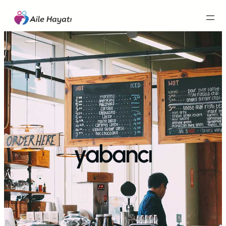
İçeriğe
geç
yabancı