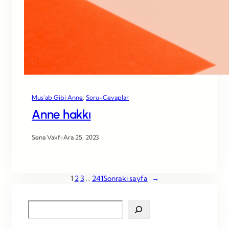
Mus’ab Gibi Anne
, 
Soru-Cevaplar
Anne hakkı
Sena Vakfı
·
Ara 25, 2023
1
2
3
…
241
Sonraki sayfa
→
S
e
a