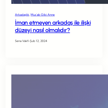
Arkadaşlık
, 
Mus’ab Gibi Anne
İman etmeyen arkadaş ile ilişki
düzeyi nasıl olmalıdır?
Sena Vakfı
·
Şub 12, 2024