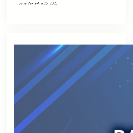
Sena Vakfı
·
Ara 25, 2023