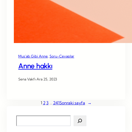
Mus’ab Gibi Anne
, 
Soru-Cevaplar
Anne hakkı
Sena Vakfı
·
Ara 25, 2023
1
2
3
…
241
Sonraki sayfa
→
S
e
a