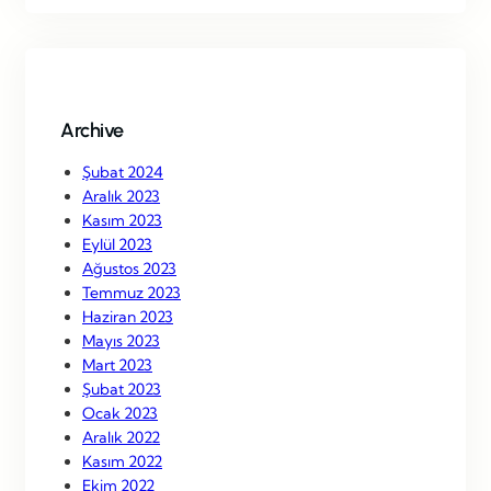
r
c
h
Archive
Şubat 2024
Aralık 2023
Kasım 2023
Eylül 2023
Ağustos 2023
Temmuz 2023
Haziran 2023
Mayıs 2023
Mart 2023
Şubat 2023
Ocak 2023
Aralık 2022
Kasım 2022
Ekim 2022