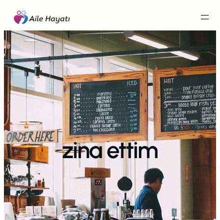
İçeriğe
geç
zina ettim