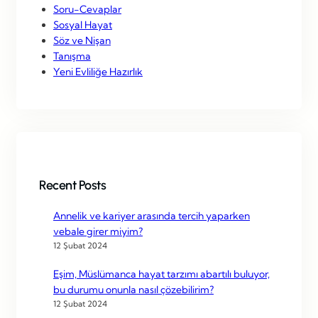
Soru-Cevaplar
Sosyal Hayat
Söz ve Nişan
Tanışma
Yeni Evliliğe Hazırlık
Recent Posts
Annelik ve kariyer arasında tercih yaparken
vebale girer miyim?
12 Şubat 2024
Eşim, Müslümanca hayat tarzımı abartılı buluyor,
bu durumu onunla nasıl çözebilirim?
12 Şubat 2024