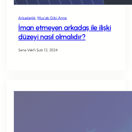
Arkadaşlık
, 
Mus’ab Gibi Anne
İman etmeyen arkadaş ile ilişki
düzeyi nasıl olmalıdır?
Sena Vakfı
·
Şub 12, 2024