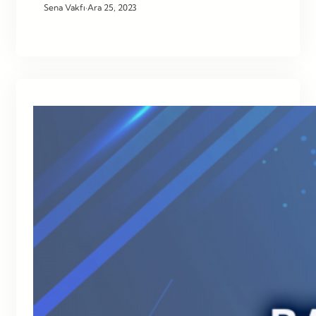
Sena Vakfı
·
Ara 25, 2023